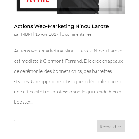
Actions Web-Marketing Ninou Laroze
par
MBM
|
15 Avr 2017
|
0 commentaires
Actions web-marketing Ninou Laroze Ninou Laroze
est modiste à Clermont-Ferrand. Elle crée chapeaux
de cérémonie, des bonnets chics, des barrettes
stylées. Une approche artistique indéniable alliée à
une efficacité très professionnelle qui m’aide bien à
booster...